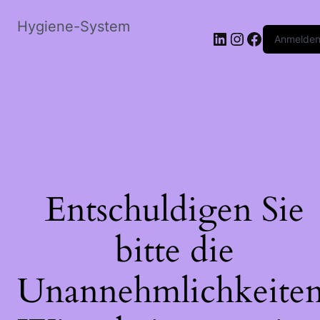
Hygiene-System
LinkedIn
Instagram
Faceboo
Anmelde
Entschuldigen Sie
bitte die
Unannehmlichkeiten